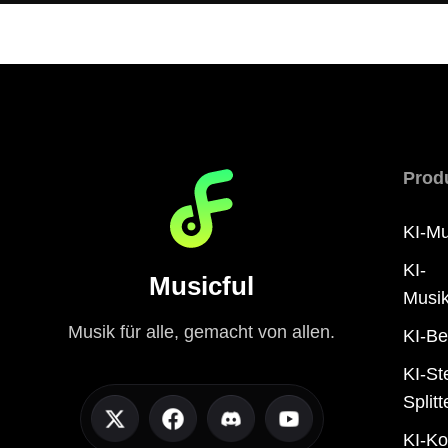
Prod
KI-Mu
KI-
Musicful
Musi
Musik für alle, gemacht von allen.
KI-Be
KI-St
Splitt
KI-Ko