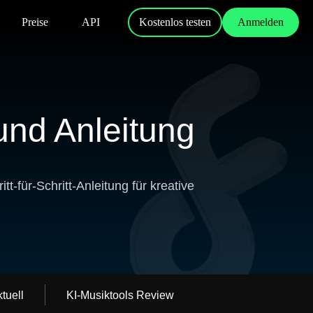
Preise
API
Kostenlos testen
Anmelden
und Anleitung
t-für-Schritt-Anleitung für kreative
tuell
KI-Musiktools Review