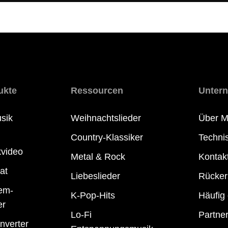
ukte
Ressourcen
Unter
sik
Weihnachtslieder
Über M
Country-Klassiker
Techni
kvideo
Metal & Rock
Kontak
at
Liebeslieder
Rückers
em-
K-Pop-Hits
Häufig 
er
Lo-Fi
Partne
nverter